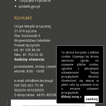
Turystyka Pojezierze
podatki.gov.pl
Kontakt
Urząd Miejski w Łęcznej
21-010 Łęczna
Plac Kościuszki 5
Województwo lubelskie
Powiat łęczyński
tel.: 81 535 86 00
Ta strona korzysta z plików
faks.: 81 752 02 42
cookie. Używając tej strony
Godziny otwarcia:
wyrażasz zgodę na
używanie plików cookie,
poniedziałek, środa, czwartek, piątek: 7:00 - 15:00
zgodnie z aktualnymi
wtorek: 8:00 - 16:00
ustawieniami Twojej
przeglądarki. Możesz
e-mail: info@um.leczna.pl
dowiedzieć się więcej w
jakim celu są używane oraz
NIP 505-001-77-49
o zmianie ustawień
REGON 431020055
przeglądarki.
E-doręczenia: AE:PL-89258-89789-JAASC-34
Kliknij tutaj »
zamknij