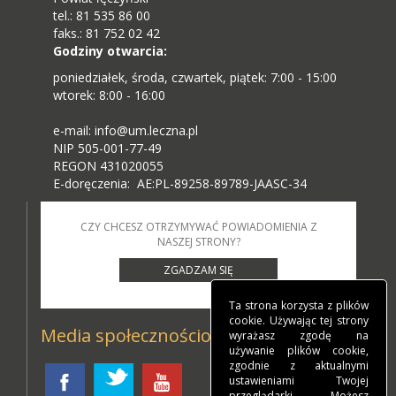
tel.: 81 535 86 00
faks.: 81 752 02 42
Godziny otwarcia:
poniedziałek, środa, czwartek, piątek: 7:00 - 15:00
wtorek: 8:00 - 16:00
e-mail: info@um.leczna.pl
NIP 505-001-77-49
REGON 431020055
E-doręczenia: AE:PL-89258-89789-JAASC-34
CZY CHCESZ OTRZYMYWAĆ POWIADOMIENIA Z
NASZEJ STRONY?
ZGADZAM SIĘ
Ta strona korzysta z plików
cookie. Używając tej strony
Media społecznościowe
wyrażasz zgodę na
używanie plików cookie,
zgodnie z aktualnymi
ustawieniami Twojej
przeglądarki. Możesz