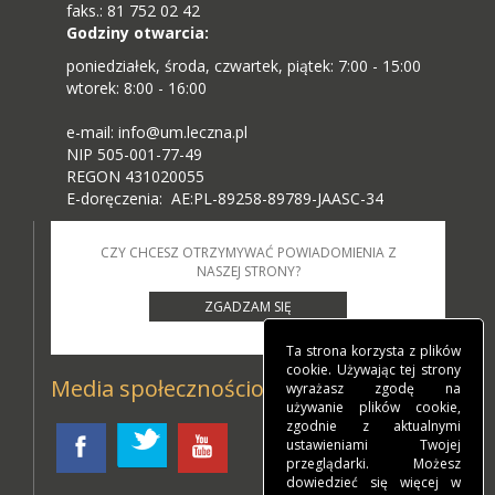
faks.: 81 752 02 42
Godziny otwarcia:
poniedziałek, środa, czwartek, piątek: 7:00 - 15:00
wtorek: 8:00 - 16:00
e-mail: info@um.leczna.pl
NIP 505-001-77-49
REGON 431020055
E-doręczenia: AE:PL-89258-89789-JAASC-34
CZY CHCESZ OTRZYMYWAĆ POWIADOMIENIA Z
NASZEJ STRONY?
ZGADZAM SIĘ
Ta strona korzysta z plików
cookie. Używając tej strony
Media społecznościowe
wyrażasz zgodę na
używanie plików cookie,
zgodnie z aktualnymi
ustawieniami Twojej
przeglądarki. Możesz
dowiedzieć się więcej w