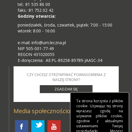
tel.: 81 535 86 00
faks.: 81 752 02 42
Godziny otwarcia:
poniedziałek, środa, czwartek, piątek: 7:00 - 15:00
wtorek: 8:00 - 16:00
e-mail: info@um.leczna.pl
NIP 505-001-77-49
REGON 431020055
E-doręczenia: AE:PL-89258-89789-JAASC-34
CZY CHCESZ OTRZYMYWAĆ POWIADOMIENIA Z
NASZEJ STRONY?
ZGADZAM SIĘ
Ta strona korzysta z plików
cookie. Używając tej strony
Media społecznościowe
wyrażasz zgodę na
używanie plików cookie,
zgodnie z aktualnymi
ustawieniami Twojej
przeglądarki. Możesz