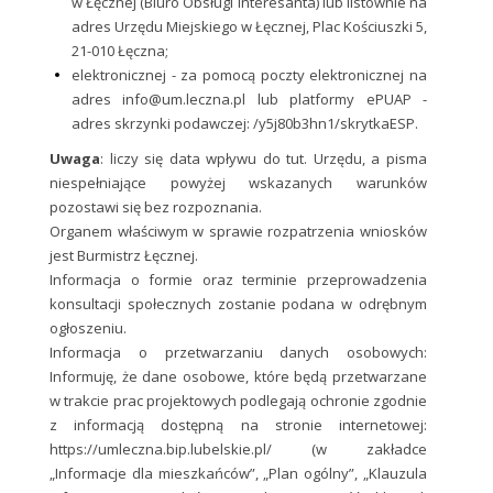
w Łęcznej (Biuro Obsługi Interesanta) lub listownie na
adres Urzędu Miejskiego w Łęcznej, Plac Kościuszki 5,
21-010 Łęczna;
elektronicznej - za pomocą poczty elektronicznej na
adres info@um.leczna.pl lub platformy ePUAP -
adres skrzynki podawczej: /y5j80b3hn1/skrytkaESP.
Uwaga
: liczy się data wpływu do tut. Urzędu, a pisma
niespełniające powyżej wskazanych warunków
pozostawi się bez rozpoznania.
Organem właściwym w sprawie rozpatrzenia wniosków
jest Burmistrz Łęcznej.
Informacja o formie oraz terminie przeprowadzenia
konsultacji społecznych zostanie podana w odrębnym
ogłoszeniu.
Informacja o przetwarzaniu danych osobowych:
Informuję, że dane osobowe, które będą przetwarzane
w trakcie prac projektowych podlegają ochronie zgodnie
z informacją dostępną na stronie internetowej:
https://umleczna.bip.lubelskie.pl/ (w zakładce
„Informacje dla mieszkańców”, „Plan ogólny”, „Klauzula