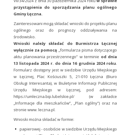
VII/34/2024 z dnia 30 października 2024 roku
w sprawie
przystąpienia do sporządzania planu ogólnego
Gminy Łęczna.
Zainteresowani mogą składać wnioski do projektu planu
ogólnego oraz do prognozy oddziaływania na
środowisko.
Wnioski należy składać do Burmistrza Łęcznej
wyłącznie za pomocą
„formularza pisma dotyczącego
aktu planowania przestrzennego” w terminie
od dnia
13 listopada 2024 r. do dnia 16 grudnia 2024 roku
.
Formularz dostępny jest w siedzibie Urzędu Miejskiego
w Łęcznej, Plac Kościuszki 5, 21-010 Łęczna (Biuro
Obsługi Interesanta), w Biuletynie Informacji Publicznej
Urzędu Miejskiego w Łęcznej, pod adresem:
https://umleczna.bip.lubelskie.pl/ (w zakładce
„Informacje dla mieszkańców”, „Plan ogólny”) oraz na
stronie www. leczna.pl.
Wnioski można składać w formie:
papierowej - osobiście w siedzibie Urzędu Miejskiego