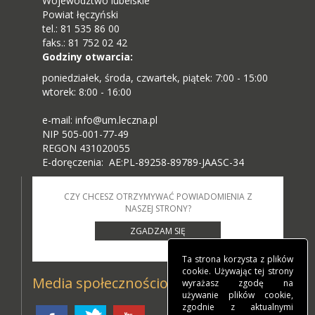
Województwo lubelskie
Powiat łęczyński
tel.: 81 535 86 00
faks.: 81 752 02 42
Godziny otwarcia:
poniedziałek, środa, czwartek, piątek: 7:00 - 15:00
wtorek: 8:00 - 16:00
e-mail: info@um.leczna.pl
NIP 505-001-77-49
REGON 431020055
E-doręczenia: AE:PL-89258-89789-JAASC-34
CZY CHCESZ OTRZYMYWAĆ POWIADOMIENIA Z
NASZEJ STRONY?
ZGADZAM SIĘ
Ta strona korzysta z plików
cookie. Używając tej strony
Media społecznościowe
wyrażasz zgodę na
używanie plików cookie,
zgodnie z aktualnymi