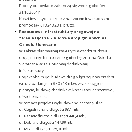
Roboty budowlane zakończą się według planów
31.10.2004 r.
Koszt inwestycji (łącznie z nadzorem inwestorskim i
promocją) – 618.248,28 zł brutto.
Rozbudowa infrastruktury drogowej na
terenie Łęcznej – budowa dróg gminnych na
Osiedlu Słoneczne
W zakres planowanej inwestycji wchodzi budowa
dróg gminnych na terenie gminy Łęczna, na Osiedlu
Słoneczne wraz z budową dodatkowej
infrastruktury.
Projekt obejmuje: budowę dróg o łącznej nawierzchni
wraz z parkingiem 8 305,13m kw. wraz z ciągiem
pieszym, budowę chodników, kanalizacji deszczowej,
oświetlenia ulic.
W ramach projektu wybudowane zostaną ulice:
ul. Cegielniana o długości 93,1 mb.,
ul. Rzemieślnicza o długości 448,4 mb.,
ul. Dobra o długości 147,99 mb.,
ul. Miła o długości 125,70 mb.,