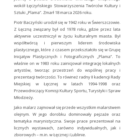
wokół Łęczyńskiego Stowarzyszenia Twórców Kultury i
Sztuki „Plama”. Zmarł 18 marca 2026 roku.
Piotr Baczyński urodził się w 1942 roku w Świerszczowie.
Z Łęczną związany był od 1978 roku, gdzie przez lata
aktywnie uczestniczył w życiu kulturalnym miasta. Był
współtwórcą i pierwszym liderem środowiska
plastycznego, które z czasem przekształciło się w Grupę
Inicjatyw Plastycznych i Fotograficznych „Plama”. To
właśnie on w 1983 roku zainicjował integrację lokalnych
artystów, tworząc przestrzeń do wspólnej pracy i
prezentacji twórczości. To rówineż radny II kadencji Rady
Miejskiej w Łęcznej w latach 1994-1998 oraz
Przewodniczący Komisji Kultury Sportu, Turystyki i Spraw
Młodzieży.
Jako malarz zajmował się przede wszystkim malarstwem
olejnym. W jego dorobku dominowały pejzaże oraz
tematyka marynistyczna. Swoje prace prezentował na
licznych wystawach, zarówno indywidualnych, jak i
zbiorowych – m.in. w Łęcznej i Lublinie.