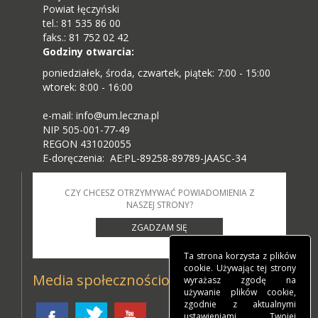
Powiat łęczyński
tel.: 81 535 86 00
faks.: 81 752 02 42
Godziny otwarcia:
poniedziałek, środa, czwartek, piątek: 7:00 - 15:00
wtorek: 8:00 - 16:00
e-mail: info@um.leczna.pl
NIP 505-001-77-49
REGON 431020055
E-doręczenia: AE:PL-89258-89789-JAASC-34
CZY CHCESZ OTRZYMYWAĆ POWIADOMIENIA Z
NASZEJ STRONY?
ZGADZAM SIĘ
Ta strona korzysta z plików
cookie. Używając tej strony
Media społecznościowe
wyrażasz zgodę na
używanie plików cookie,
zgodnie z aktualnymi
ustawieniami Twojej