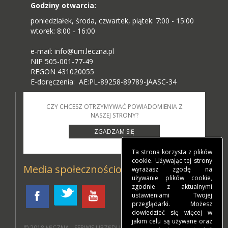
Godziny otwarcia:
poniedziałek, środa, czwartek, piątek: 7:00 - 15:00
wtorek: 8:00 - 16:00
e-mail: info@um.leczna.pl
NIP 505-001-77-49
REGON 431020055
E-doręczenia: AE:PL-89258-89789-JAASC-34
CZY CHCESZ OTRZYMYWAĆ POWIADOMIENIA Z
NASZEJ STRONY?
ZGADZAM SIĘ
Ta strona korzysta z plików
cookie. Używając tej strony
Media społecznościowe
wyrażasz zgodę na
używanie plików cookie,
zgodnie z aktualnymi
ustawieniami Twojej
przeglądarki. Możesz
dowiedzieć się więcej w
jakim celu są używane oraz
© 2018
ŁĘCZNA - SERWIS URZĘDU MIEJSKIEGO W ŁĘCZNEJ
.