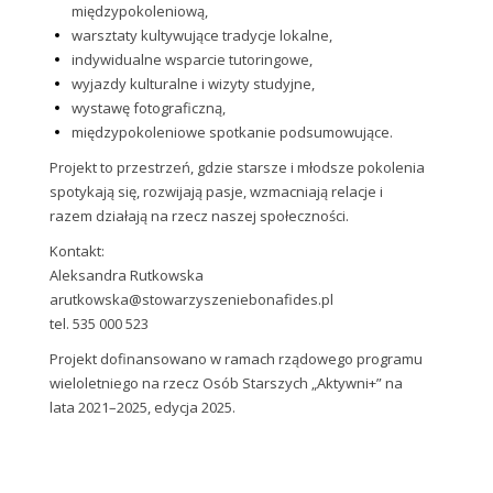
międzypokoleniową,
warsztaty kultywujące tradycje lokalne,
indywidualne wsparcie tutoringowe,
wyjazdy kulturalne i wizyty studyjne,
wystawę fotograficzną,
międzypokoleniowe spotkanie podsumowujące.
Projekt to przestrzeń, gdzie starsze i młodsze pokolenia
spotykają się, rozwijają pasje, wzmacniają relacje i
razem działają na rzecz naszej społeczności.
Kontakt:
Aleksandra Rutkowska
arutkowska@stowarzyszeniebonafides.pl
tel. 535 000 523
Projekt dofinansowano w ramach rządowego programu
wieloletniego na rzecz Osób Starszych „Aktywni+” na
lata 2021–2025, edycja 2025.