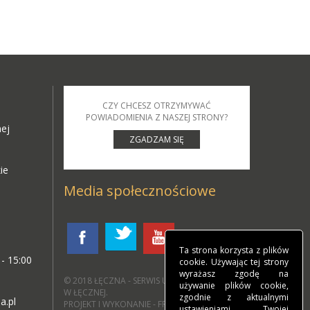
CZY CHCESZ OTRZYMYWAĆ
POWIADOMIENIA Z NASZEJ STRONY?
nej
ZGADZAM SIĘ
ie
Media społecznościowe
Ta strona korzysta z plików
 - 15:00
cookie. Używając tej strony
wyrażasz zgodę na
© 2018
ŁĘCZNA - SERWIS URZĘDU MIEJSKIEGO
używanie plików cookie,
W ŁĘCZNEJ
.
zgodnie z aktualnymi
a.pl
PROJEKT I WYKONANIE - FREELINE.PL
ustawieniami Twojej