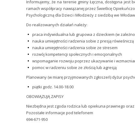
Informujemy, że na terenie gminy Łęczna, dostępna jest b
ramach współpracy nawiązanej przez Świetlicę Opiekuńczo-
Psychologiczną dla Dzieci i Młodzieży z siedzibą we Włodaw
Do realizowanych działań należy:
praca indywidualna lub grupowa z dzieckiem (w zależno
nauka umiejętności radzenia sobie z presją rówieśniczą
nauka umiejętności radzenia sobie ze stresem
rozwój kompetencji społecznych i emocjonalnych
wspomaganie rozwoju poprzez ukazywanie i wzmacnian
pomoc w radzeniu sobie ze złością lub agresją
Planowany (w miarę przyjmowanych zgłoszeń) dyżur psycholog
piątki godz. 14.00-18.00
OBOWIĄZUJĄ ZAPISY
Niezbędna jest zgoda rodzica lub opiekuna prawnego oraz 
Pozostałe informacje pod telefonem
694-671-950