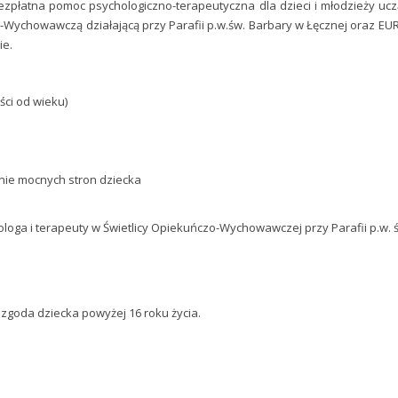
ezpłatna pomoc psychologiczno-terapeutyczna dla dzieci i młodzieży uczą
Wychowawczą działającą przy Parafii p.w.św. Barbary w Łęcznej oraz EUR
ie.
ści od wieku)
ie mocnych stron dziecka
a i terapeuty w Świetlicy Opiekuńczo-Wychowawczej przy Parafii p.w. św. 
zgoda dziecka powyżej 16 roku życia.