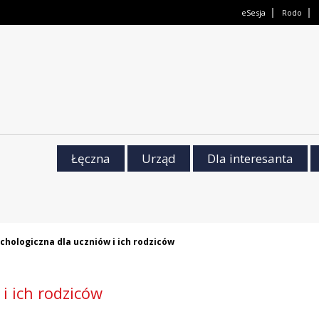
eSesja
Rodo
Łęczna
Urząd
Dla interesanta
hologiczna dla uczniów i ich rodziców
i ich rodziców