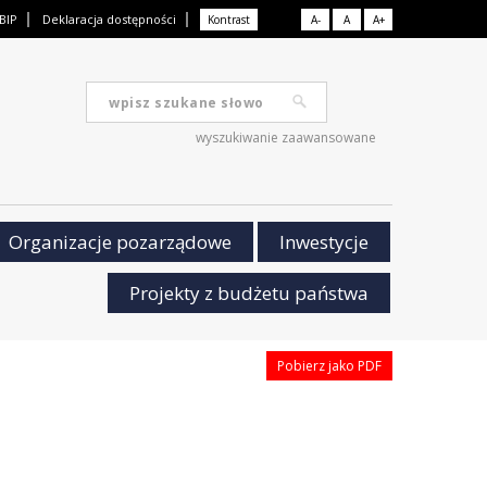
BIP
Deklaracja dostępności
Kontrast
A-
A
A+
wyszukiwanie zaawansowane
Organizacje pozarządowe
Inwestycje
Projekty z budżetu państwa
Pobierz jako PDF