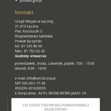
podatki.gov.pl
Kontakt
Urząd Miejski w Łęcznej
21-010 Łęczna
Plac Kościuszki 5
Województwo lubelskie
Powiat łęczyński
tel.: 81 535 86 00
faks.: 81 752 02 42
Godziny otwarcia:
poniedziałek, środa, czwartek, piątek: 7:00 - 15:00
wtorek: 8:00 - 16:00
e-mail: info@um.leczna.pl
NIP 505-001-77-49
REGON 431020055
E-doręczenia: AE:PL-89258-89789-JAASC-34
CZY CHCESZ OTRZYMYWAĆ POWIADOMIENIA Z
NASZEJ STRONY?