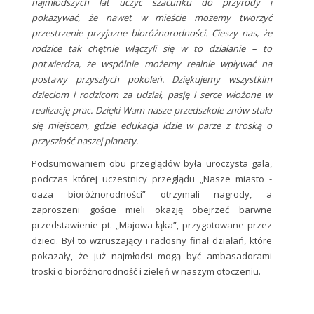
najmłodszych lat uczyć szacunku do przyrody i
pokazywać, że nawet w mieście możemy tworzyć
przestrzenie przyjazne bioróżnorodności. Cieszy nas, że
rodzice tak chętnie włączyli się w to działanie – to
potwierdza, że wspólnie możemy realnie wpływać na
postawy przyszłych pokoleń. Dziękujemy wszystkim
dzieciom i rodzicom za udział, pasję i serce włożone w
realizację prac. Dzięki Wam nasze przedszkole znów stało
się miejscem, gdzie edukacja idzie w parze z troską o
przyszłość naszej planety.
Podsumowaniem obu przeglądów była uroczysta gala,
podczas której uczestnicy przeglądu „Nasze miasto -
oaza bioróżnorodności” otrzymali nagrody, a
zaproszeni goście mieli okazję obejrzeć barwne
przedstawienie pt. „Majowa łąka”, przygotowane przez
dzieci. Był to wzruszający i radosny finał działań, które
pokazały, że już najmłodsi mogą być ambasadorami
troski o bioróżnorodność i zieleń w naszym otoczeniu.