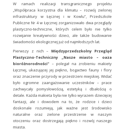
W ramach realizacji transgranicznego projektu
„Współpraca korzystna dla klimatu – rozwój zielonej
infrastruktury w Łęcznej i w Kowlu”, Przedszkole
Publiczne Nr 4 w Łęcznej zorganizowało dwa przeglądy
plastyczno-techniczne, których celem było nie tylko
rozwijanie kreatywności dzieci, ale także budowanie
świadomości ekologicznej już od najmłodszych lat.
Pierwszy z nich –
Międzyprzedszkolny Przegląd
Plastyczno-Techniczny „Nasze miasto – oaza
bioróżnorodności"
– polegał na zrobieniu makiety
Łęcznej, ukazującej jej piękno, bogactwo fauny i flory
oraz znaczenie przyrody w przestrzeni miejskiej. Widać
było ogromne zaangażowanie uczestników – prace
zachwycały pomysłowością, estetyką i dbałością o
detale. Każda makieta była nie tylko wyrazem dziecięcej
fantazji, ale i dowodem na to, że rodzice i dzieci
doskonale rozumieją, jak ważne jest środowisko
naturalne oraz zielone przestrzenie w naszym
otoczeniu oraz dostrzegają piękno i rozwój naszego
miasta.