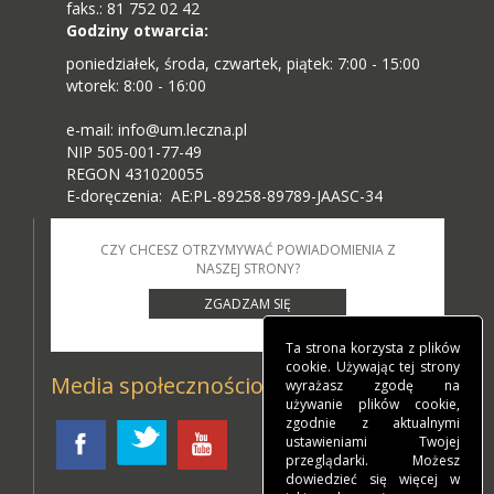
faks.: 81 752 02 42
Godziny otwarcia:
poniedziałek, środa, czwartek, piątek: 7:00 - 15:00
wtorek: 8:00 - 16:00
e-mail: info@um.leczna.pl
NIP 505-001-77-49
REGON 431020055
E-doręczenia: AE:PL-89258-89789-JAASC-34
CZY CHCESZ OTRZYMYWAĆ POWIADOMIENIA Z
NASZEJ STRONY?
ZGADZAM SIĘ
Ta strona korzysta z plików
cookie. Używając tej strony
Media społecznościowe
wyrażasz zgodę na
używanie plików cookie,
zgodnie z aktualnymi
ustawieniami Twojej
przeglądarki. Możesz
dowiedzieć się więcej w