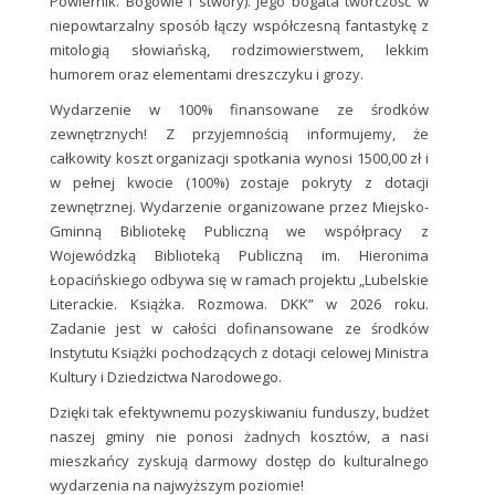
Powiernik. Bogowie i stwory). Jego bogata twórczość w
niepowtarzalny sposób łączy współczesną fantastykę z
mitologią słowiańską, rodzimowierstwem, lekkim
humorem oraz elementami dreszczyku i grozy.
Wydarzenie w 100% finansowane ze środków
zewnętrznych! Z przyjemnością informujemy, że
całkowity koszt organizacji spotkania wynosi 1500,00 zł i
w pełnej kwocie (100%) zostaje pokryty z dotacji
zewnętrznej. Wydarzenie organizowane przez Miejsko-
Gminną Bibliotekę Publiczną we współpracy z
Wojewódzką Biblioteką Publiczną im. Hieronima
Łopacińskiego odbywa się w ramach projektu „Lubelskie
Literackie. Książka. Rozmowa. DKK” w 2026 roku.
Zadanie jest w całości dofinansowane ze środków
Instytutu Książki pochodzących z dotacji celowej Ministra
Kultury i Dziedzictwa Narodowego.
Dzięki tak efektywnemu pozyskiwaniu funduszy, budżet
naszej gminy nie ponosi żadnych kosztów, a nasi
mieszkańcy zyskują darmowy dostęp do kulturalnego
wydarzenia na najwyższym poziomie!