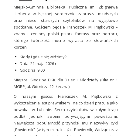
Miejsko-Gminna Biblioteka Publiczna im. Zbigniewa
Herberta w Łęcznej serdecznie zaprasza młodszych
oraz nieco starszych czytelników na wyjątkowe
spotkanie. Gościem będzie Franciszek M. Piątkowski –
znany i ceniony polski pisarz fantasy oraz horroru,
którego twórczość mocno wyrasta ze słowiańskich
korzeni.
Kiedy i gdzie się widzimy?
Data: 21 maja 2026 r.
Godzina: 9:00
Miejsce: Siedziba DKK dla Dzieci i Młodzieży (Filia nr 1
MGBP, ul. Górnicza 12, Łęczna)
O naszym gościu: Franciszek M. Piątkowski z
wykształcenia jest prawnikiem i na co dzień pracuje jako
adwokat w Lublinie. Serca czytelników w całym kraju
podbił jednak swoimi porywającymi powieściami.
Największą popularność przyniósł mu niezwykły cykl
„Powiernik” (w tym m.in. książki Powiernik, Widząc oraz