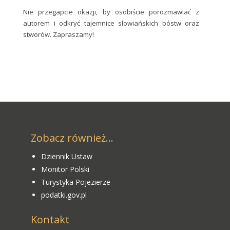
Nie przegapcie okazji, by osobiście porozmawiać z
autorem i odkryć tajemnice słowiańskich bóstw oraz
stworów. Zapraszamy!
Zobacz również...
Dziennik Ustaw
Monitor Polski
Turystyka Pojezierze
podatki.gov.pl
Kontakt