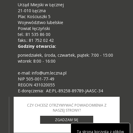
Urząd Miejski w Łęcznej
21-010 Łęczna
Plac Kościuszki 5
Województwo lubelskie
Powiat łęczyński
tel.: 81 535 86 00
faks.: 81 752 02 42
Godziny otwarcia:
poniedziałek, środa, czwartek, piątek: 7:00 - 15:00
wtorek: 8:00 - 16:00
e-mail: info@um.leczna.pl
NIP 505-001-77-49
REGON 431020055
E-doręczenia: AE:PL-89258-89789-JAASC-34
CZY CHCESZ OTRZYMYWAĆ POWIADOMIENIA Z
NASZEJ STRONY?
ZGADZAM SIĘ
Ta strona korzysta z plików