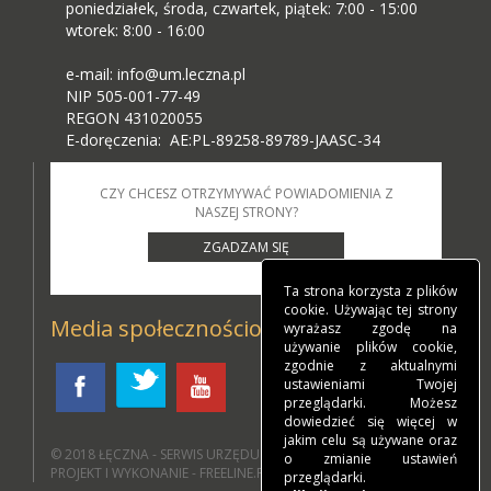
poniedziałek, środa, czwartek, piątek: 7:00 - 15:00
wtorek: 8:00 - 16:00
e-mail: info@um.leczna.pl
NIP 505-001-77-49
REGON 431020055
E-doręczenia: AE:PL-89258-89789-JAASC-34
CZY CHCESZ OTRZYMYWAĆ POWIADOMIENIA Z
NASZEJ STRONY?
ZGADZAM SIĘ
Ta strona korzysta z plików
cookie. Używając tej strony
Media społecznościowe
wyrażasz zgodę na
używanie plików cookie,
zgodnie z aktualnymi
ustawieniami Twojej
przeglądarki. Możesz
dowiedzieć się więcej w
jakim celu są używane oraz
© 2018
ŁĘCZNA - SERWIS URZĘDU MIEJSKIEGO W ŁĘCZNEJ
.
o zmianie ustawień
PROJEKT I WYKONANIE - FREELINE.PL
przeglądarki.