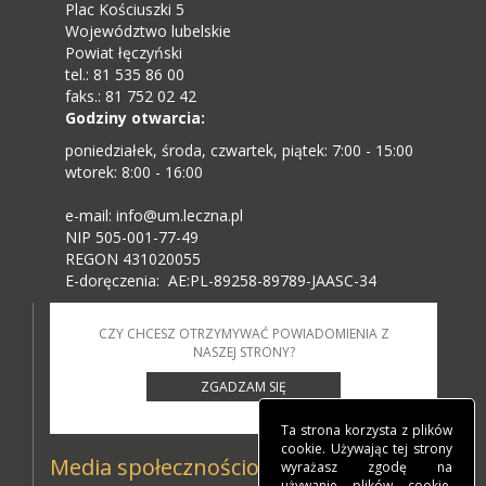
Plac Kościuszki 5
Województwo lubelskie
Powiat łęczyński
tel.: 81 535 86 00
faks.: 81 752 02 42
Godziny otwarcia:
poniedziałek, środa, czwartek, piątek: 7:00 - 15:00
wtorek: 8:00 - 16:00
e-mail: info@um.leczna.pl
NIP 505-001-77-49
REGON 431020055
E-doręczenia: AE:PL-89258-89789-JAASC-34
CZY CHCESZ OTRZYMYWAĆ POWIADOMIENIA Z
NASZEJ STRONY?
ZGADZAM SIĘ
Ta strona korzysta z plików
cookie. Używając tej strony
Media społecznościowe
wyrażasz zgodę na
używanie plików cookie,