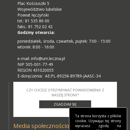
Plac Kościuszki 5
Województwo lubelskie
Powiat łęczyński
tel.: 81 535 86 00
faks.: 81 752 02 42
Godziny otwarcia:
poniedziałek, środa, czwartek, piątek: 7:00 - 15:00
wtorek: 8:00 - 16:00
e-mail: info@um.leczna.pl
NIP 505-001-77-49
REGON 431020055
E-doręczenia: AE:PL-89258-89789-JAASC-34
CZY CHCESZ OTRZYMYWAĆ POWIADOMIENIA Z
NASZEJ STRONY?
ZGADZAM SIĘ
Ta strona korzysta z plików
cookie. Używając tej strony
Media społecznościowe
wyrażasz zgodę na