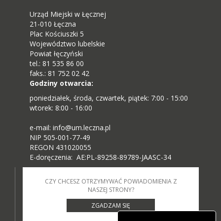
Urząd Miejski w Łęcznej
21-010 Łęczna
Plac Kościuszki 5
Województwo lubelskie
Powiat łęczyński
tel.: 81 535 86 00
faks.: 81 752 02 42
Godziny otwarcia:
poniedziałek, środa, czwartek, piątek: 7:00 - 15:00
wtorek: 8:00 - 16:00
e-mail: info@um.leczna.pl
NIP 505-001-77-49
REGON 431020055
E-doręczenia: AE:PL-89258-89789-JAASC-34
CZY CHCESZ OTRZYMYWAĆ POWIADOMIENIA Z
NASZEJ STRONY?
ZGADZAM SIĘ