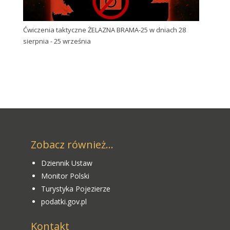
Ćwiczenia taktyczne ŻELAZNA BRAMA-25 w dniach 28
sierpnia - 25 września
Zobacz również...
Dziennik Ustaw
Monitor Polski
Turystyka Pojezierze
podatki.gov.pl
Kontakt