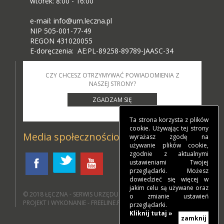
wtorek: 8:00 - 16:00
e-mail: info@um.leczna.pl
NIP 505-001-77-49
REGON 431020055
E-doręczenia: AE:PL-89258-89789-JAASC-34
CZY CHCESZ OTRZYMYWAĆ POWIADOMIENIA Z
NASZEJ STRONY?
ZGADZAM SIĘ
Ta strona korzysta z plików
cookie. Używając tej strony
Media społecznościowe
wyrażasz zgodę na
używanie plików cookie,
zgodnie z aktualnymi
ustawieniami Twojej
przeglądarki. Możesz
dowiedzieć się więcej w
jakim celu są używane oraz
© 2018
ŁĘCZNA - SERWIS URZĘDU MIEJSKIEGO W ŁĘCZNEJ
.
o zmianie ustawień
PROJEKT I WYKONANIE - FREELINE.PL
przeglądarki.
Kliknij tutaj »
zamknij