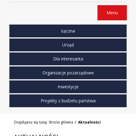
Menu
Łęczna
Urząd
Dla interesanta
Organizacje pozarządowe
Inwestycje
Projekty z budżetu państwa
Znajdujesz się tutaj:
Strona główna
Aktualności