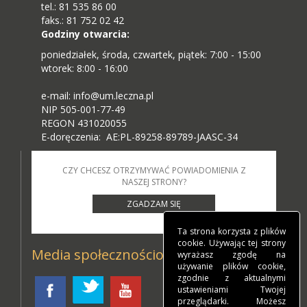
tel.: 81 535 86 00
faks.: 81 752 02 42
Godziny otwarcia:
poniedziałek, środa, czwartek, piątek: 7:00 - 15:00
wtorek: 8:00 - 16:00
e-mail: info@um.leczna.pl
NIP 505-001-77-49
REGON 431020055
E-doręczenia: AE:PL-89258-89789-JAASC-34
CZY CHCESZ OTRZYMYWAĆ POWIADOMIENIA Z
NASZEJ STRONY?
ZGADZAM SIĘ
Ta strona korzysta z plików
cookie. Używając tej strony
Media społecznościowe
wyrażasz zgodę na
używanie plików cookie,
zgodnie z aktualnymi
ustawieniami Twojej
przeglądarki. Możesz