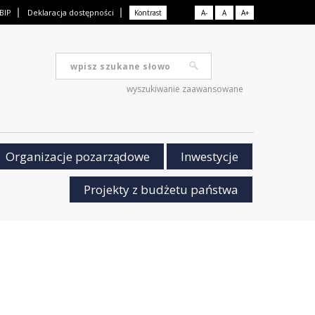
BIP
Deklaracja dostępności
Kontrast
A-
A
A+
wyszukiwanie zaawansowane
Organizacje pozarządowe
Inwestycje
Projekty z budżetu państwa