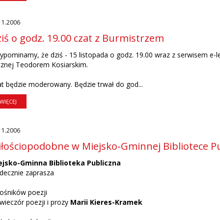
11.2006
iś o godz. 19.00 czat z Burmistrzem
ypominamy, że dziś - 15 listopada o godz. 19.00 wraz z serwisem
e-l
cznej Teodorem Kosiarskim.
t będzie moderowany. Będzie trwał do god...
WIĘCEJ
11.2006
łościopodobne w Miejsko-Gminnej Bibliotece Pu
ejsko-Gminna Biblioteka Publiczna
decznie zaprasza
ośników poezji
wieczór poezji i prozy
Marii Kieres-Kramek