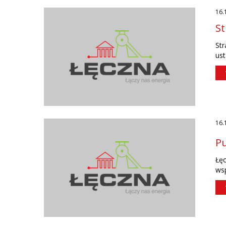
16.
St
Str
ust
16.
Pu
Łęc
wsp