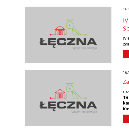
16.
IV
S
IV 
zai
16.
Za
ro
Te
ka
Ka