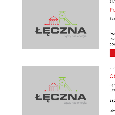
21.
Po
Sza
Pr
ja
pow
20.
Ot
Łęc
Ce
zap
ot