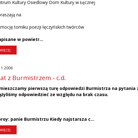
ntrum Kultury Osiedlowy Dom Kultury w Łęcznej
raszają na
mocję tomiku poezji łęczyńskich twórców
apisane w powietr...
WIĘCEJ
11.2006
at z Burmistrzem - c.d.
mieszczamy pierwszą turę odpowiedzi Burmistrza na pytania 
ążyliśmy odpowiedzieć ze względu na brak czasu.
broy: panie Burmistrzu Kiedy najstarsza c...
WIĘCEJ