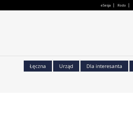
eSesja
Rodo
Łęczna
Urząd
Dla interesanta