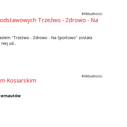
#Aktualności
ół Podstawowych Trzeźwo - Zdrowo - Na
 hasłem "Trzeźwo - Zdrowo - Na Sportowo" została
iej ud...
#Aktualności
em Kosiarskim
nternautów