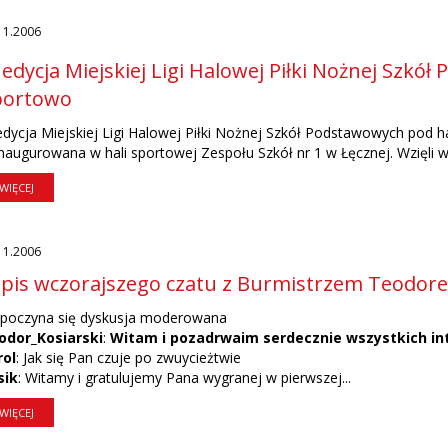
11.2006
 edycja Miejskiej Ligi Halowej Piłki Nożnej Szk
portowo
edycja Miejskiej Ligi Halowej Piłki Nożnej Szkół Podstawowych pod
naugurowana w hali sportowej Zespołu Szkół nr 1 w Łęcznej. Wzięli w n
WIĘCEJ
11.2006
pis wczorajszego czatu z Burmistrzem Teodor
zpoczyna się dyskusja moderowana
odor_Kosiarski
:
Witam i pozadrwaim serdecznie wszystkich i
rol
: Jak się Pan czuje po zwuycieżtwie
sik
: Witamy i gratulujemy Pana wygranej w pierwszej...
WIĘCEJ