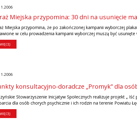
11.2006
raż Miejska przypomina: 30 dni na usunięcie m
aż Miejska przypomina, że po zakończonej kampanii wyborczej plaka
awione w celu prowadzenia kampanii wyborczej muszą być usunięte w 
WIĘCEJ
11.2006
nkty konsultacyjno-doradcze „Promyk” dla osób 
zyńskie Stowarzyszenie Inicjatyw Społecznych realizuje projekt „ Iść
arcia dla osób chorych psychicznie i ich rodzin na terenie Powiatu Łęc
WIĘCEJ