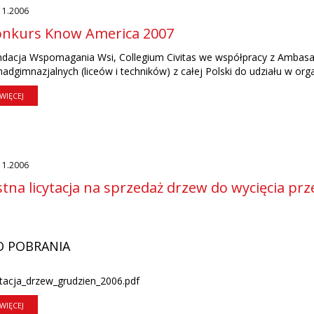
11.2006
onkurs Know America 2007
ndacja Wspomagania Wsi, Collegium Civitas we współpracy z Ambasa
adgimnazjalnych (liceów i techników) z całej Polski do udziału w or
WIĘCEJ
11.2006
tna licytacja na sprzedaż drzew do wycięcia pr
O POBRANIA
ytacja_drzew_grudzien_2006.pdf
WIĘCEJ