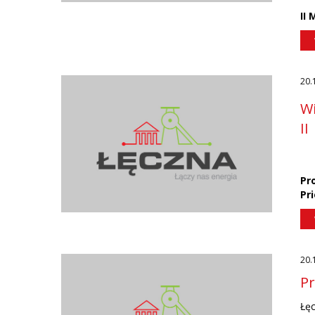
II
20.
Wi
II
Pr
Pr
20.
Pr
Łęc