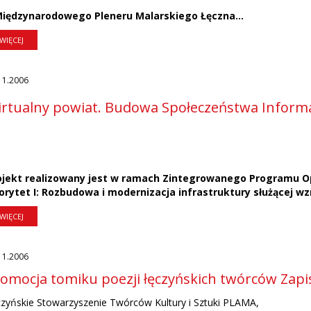
 Międzynarodowego Pleneru Malarskiego Łęczna...
WIĘCEJ
11.2006
rtualny powiat. Budowa Społeczeństwa Informa
ojekt realizowany jest w ramach Zintegrowanego Programu O
iorytet I: Rozbudowa i modernizacja infrastruktury służącej wz
WIĘCEJ
11.2006
omocja tomiku poezji łęczyńskich twórców Zap
zyńskie Stowarzyszenie Twórców Kultury i Sztuki PLAMA,