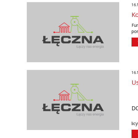
16.
K
Fu
pon
16.
Us
D
lic