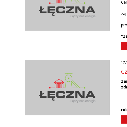
Ce
zap
pro
"Z
17.
Cz
Za
zd
ro