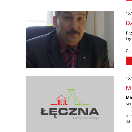
15.
Dz
Prz
Łę
Cza
15.
Mi
Mi
ser
mił
na 